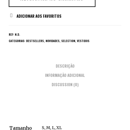
ADICIONAR AOS FAVORITOS
REF:
N.D.
CATEGORIAS:
BESTSELLERS
,
NOVIDADES
,
SELECTION
,
VESTIDOS
DESCRIÇÃO
INFORMAÇÃO ADICIONAL
DISCUSSION (0)
Tamanho
S, M, L, XL